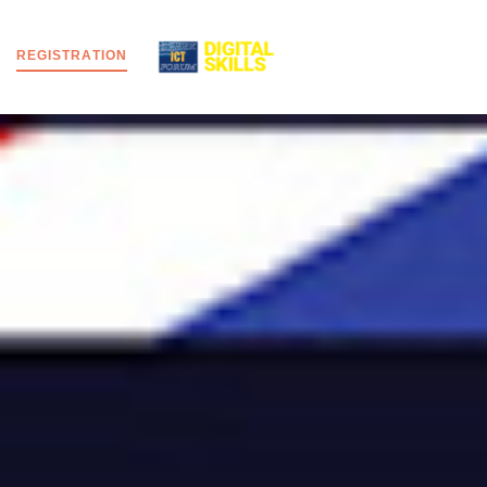
R
E
G
I
S
T
R
A
T
I
O
N
MENU