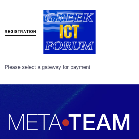
R
E
G
I
S
T
R
A
T
I
O
N
MENU
Please select a gateway for payment