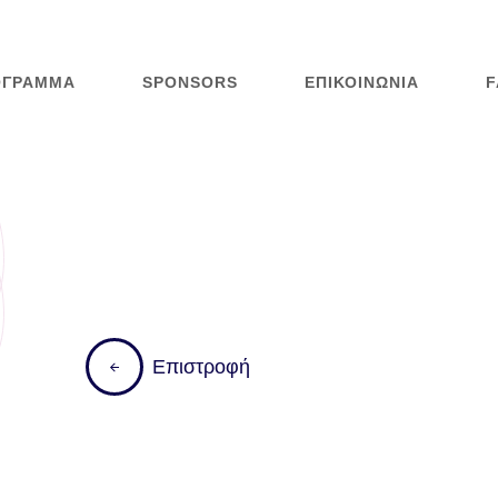
ΌΓΡΑΜΜΑ
SPONSORS
ΕΠΙΚΟΙΝΩΝΊΑ
F
Ε
π
ι
σ
τ
ρ
ο
φ
ή