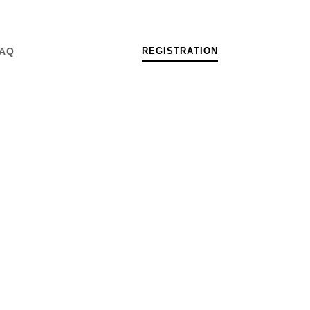
R
E
G
I
S
T
R
A
T
I
O
N
AQ