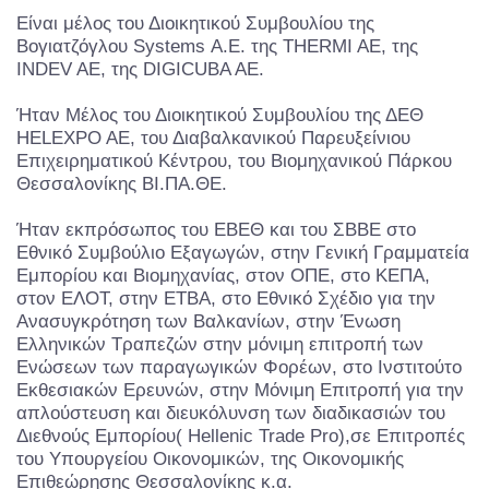
Είναι μέλος του Διοικητικού Συμβουλίου της
Βογιατζόγλου Systems Α.Ε. της THERMI AE, της
INDEV AE, της DIGICUBA AE.
Ήταν Μέλος του Διοικητικού Συμβουλίου της ΔΕΘ
HELEXPO AE, του Διαβαλκανικού Παρευξείνιου
Επιχειρηματικού Κέντρου, του Βιομηχανικού Πάρκου
Θεσσαλονίκης ΒΙ.ΠΑ.ΘΕ.
Ήταν εκπρόσωπος του ΕΒΕΘ και του ΣΒΒΕ στο
Εθνικό Συμβούλιο Εξαγωγών, στην Γενική Γραμματεία
Εμπορίου και Βιομηχανίας, στον ΟΠΕ, στο ΚΕΠΑ,
στον ΕΛΟΤ, στην ΕΤΒΑ, στο Εθνικό Σχέδιο για την
Ανασυγκρότηση των Βαλκανίων, στην Ένωση
Ελληνικών Τραπεζών στην μόνιμη επιτροπή των
Ενώσεων των παραγωγικών Φορέων, στο Ινστιτούτο
Εκθεσιακών Ερευνών, στην Μόνιμη Επιτροπή για την
απλούστευση και διευκόλυνση των διαδικασιών του
Διεθνούς Εμπορίου( Hellenic Trade Pro),σε Επιτροπές
του Υπουργείου Οικονομικών, της Οικονομικής
Επιθεώρησης Θεσσαλονίκης κ.α.