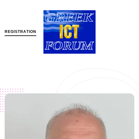
R
E
G
I
S
T
R
A
T
I
O
N
MENU