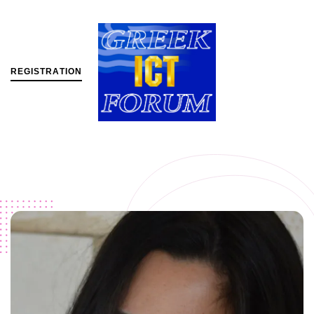
R
E
G
I
S
T
R
A
T
I
O
N
MENU