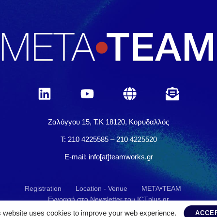
Ζαλόγγου 15, Τ.Κ 18120, Κορυδαλλός
Τ: 210 4225585 – 210 4225520
E-mail: info[at]teamworks.gr
Registration
Location - Venue
ΜΕΤΑ•ΤΕΑΜ
Εγγραφή στο Newsletter του ICTplus.gr
s website uses cookies to improve your web experience.
ACCE