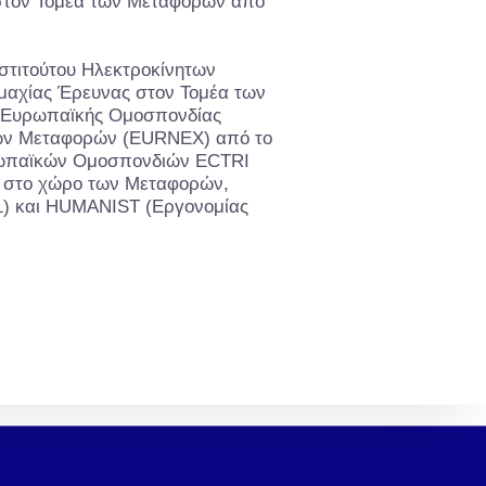
στον Τομέα των Μεταφορών από
νστιτούτου Ηλεκτροκίνητων
μαχίας Έρευνας στον Τομέα των
ς Ευρωπαϊκής Ομοσπονδίας
κών Μεταφορών (EURNEX) από το
ρωπαϊκών Ομοσπονδιών ECTRI
 στο χώρο των Μεταφορών,
11) και HUMANIST (Εργονομίας