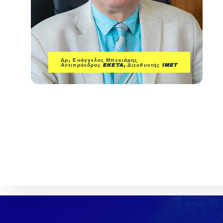
Δρ. Ευάγγελος Μπεκιάρης
Αντιπρόεδρος EKETA, Διευθυντής IMET