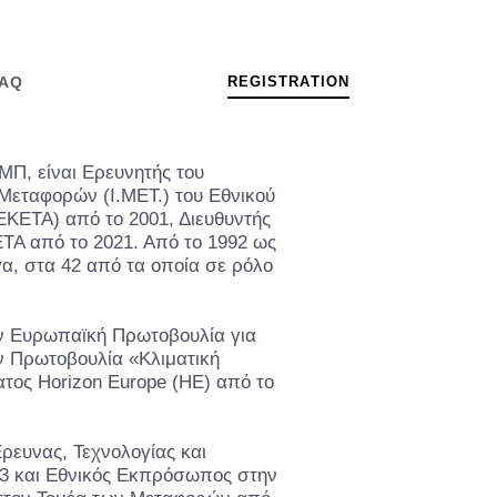
R
E
G
I
S
T
R
A
T
I
O
N
AQ
Π, είναι Ερευνητής του
 Μεταφορών (Ι.ΜΕΤ.) του Εθνικού
ΕΚΕΤΑ) από το 2001, Διευθυντής
ETA από το 2021. Από το 1992 ως
α, στα 42 από τα οποία σε ρόλο
ν Ευρωπαϊκή Πρωτοβουλία για
ν Πρωτοβουλία «Κλιματική
τος Horizon Europe (HE) από το
ρευνας, Τεχνολογίας και
23 και Εθνικός Εκπρόσωπος στην