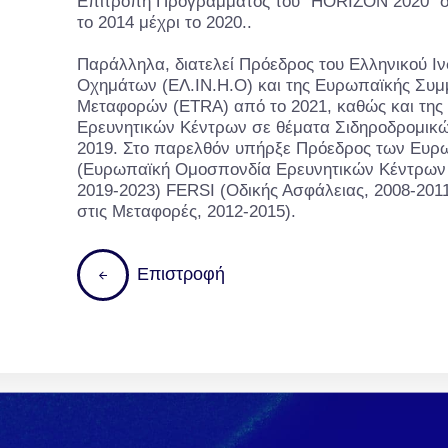
Επιτροπή Προγράμματος του “HORIZON 2020” 
το 2014 μέχρι το 2020..
Παράλληλα, διατελεί Πρόεδρος του Ελληνικού Ι
Οχημάτων (ΕΛ.ΙΝ.Η.Ο) και της Ευρωπαϊκής Συμ
Μεταφορών (ETRA) από το 2021, καθώς και τη
Ερευνητικών Κέντρων σε θέματα Σιδηροδρομι
2019. Στο παρελθόν υπήρξε Πρόεδρος των Ευ
(Ευρωπαϊκή Ομοσπονδία Ερευνητικών Κέντρων
2019-2023) FERSI (Οδικής Ασφάλειας, 2008-20
στις Μεταφορές, 2012-2015).
Ε
π
ι
σ
τ
ρ
ο
φ
ή