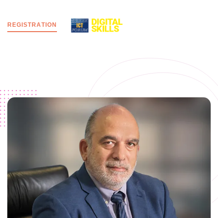
R
E
G
I
S
T
R
A
T
I
O
N
MENU