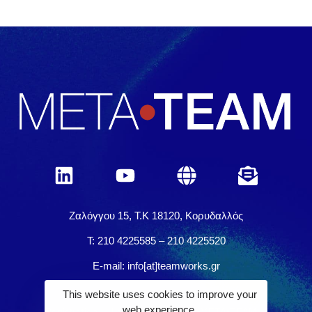
Ζαλόγγου 15, Τ.Κ 18120, Κορυδαλλός
Τ: 210 4225585 – 210 4225520
E-mail: info[at]teamworks.gr
This website uses cookies to improve your
web experience.
Registration
Location - Venue
ΜΕΤΑ•ΤΕΑΜ