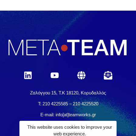
Ζαλόγγου 15, Τ.Κ 18120, Κορυδαλλός
Τ: 210 4225585 – 210 4225520
E-mail: info[at]teamworks.gr
This website uses cookies to improve your
web experience.
Registration
Location - Venue
ΜΕΤΑ•ΤΕΑΜ