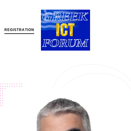
R
E
G
I
S
T
R
A
T
I
O
N
MENU