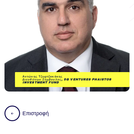
Αντώνης Τζωρτζακάκης
Διευθύνων Σύμβουλος, 5G VENTURES
PHAISTOS
INVESTMENT FUND
Ε
π
ι
σ
τ
ρ
ο
φ
ή